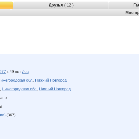
Друзья
( 12 )
Га
Мне н
977
г. 49 лет
Лев
ижегородская обл.
,
Нижний Новгород
,
Нижегородская обл.
,
Нижний Новгород
зано
ны
ги)
(367)