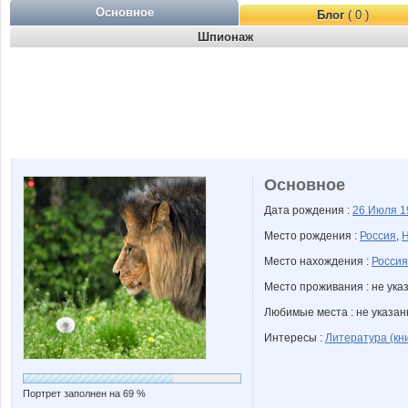
Основное
Блог
( 0 )
Шпионаж
Основное
Дата рождения :
26 Июля
1
Место рождения :
Россия
,
Н
Место нахождения :
Россия
Место проживания : не ука
Любимые места : не указа
Интересы :
Литература (кни
Портрет заполнен на 69 %