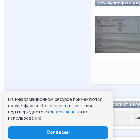
Последние
фотогра
На информационном ресурсе применяются
Статистика портрета:
Leonid состоит в
клу
cookie-файлы. Оставаясь на сайте, вы
подтверждаете свое
согласие
на их
сейчас просматривают портрет - 0
использование.
Ки
зарегистрированные пользователи
посетившие портрет за 7 дней - 0
Согласен