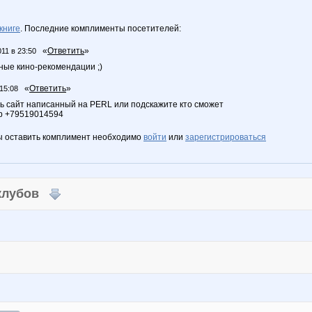
книге
. Последние комплименты посетителей:
«
Ответить
»
011 в 23:50
ные кино-рекомендации ;)
«
Ответить
»
 15:08
ь сайт написанный на PERL или подскажите кто сможет
р +79519014594
ы оставить комплимент необходимо
войти
или
зарегистрироваться
 клубов