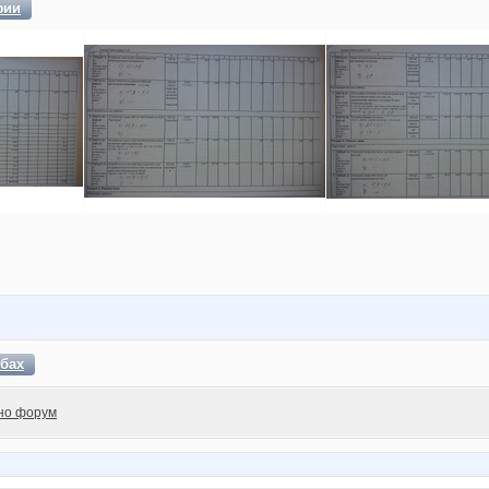
фии
бах
но форум