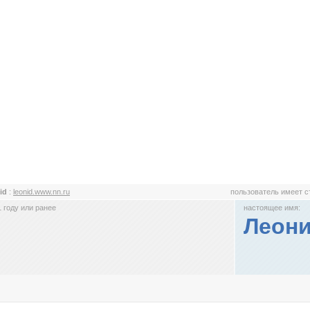
id
:
leonid.www.nn.ru
пользователь имеет 
 году или ранее
настоящее имя:
Леон