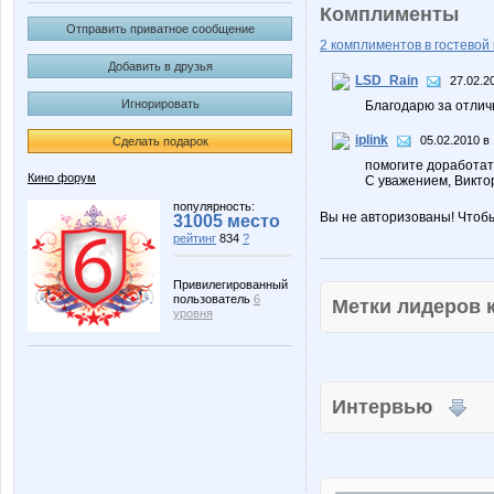
Комплименты
Отправить приватное сообщение
2 комплиментов в гостевой 
Добавить в друзья
LSD_Rain
27.02.2
Игнорировать
Благодарю за отлич
iplink
05.02.2010 в
Сделать подарок
помогите доработат
Кино форум
С уважением, Викто
популярность:
Вы не авторизованы! Чтоб
31005 место
рейтинг
834
?
Привилегированный
пользователь
6
Метки лидеров
уровня
Интервью